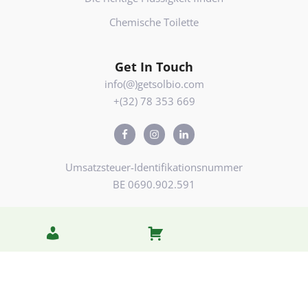
Chemische Toilette
Get In Touch
info(@)getsolbio.com
+(32) 78 353 669
Umsatzsteuer-Identifikationsnummer
BE 0690.902.591
Allgemeine Geschäftsbedingungen und Rechnung
Datenschutzbestimmungen
Cookie-Richtlinie
Realisierung: Webdesign bureau Indigo