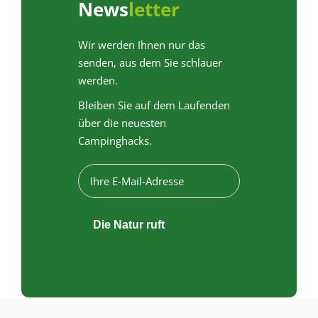
News
letter
Wir werden Ihnen nur das
senden, aus dem Sie schlauer
werden.
Bleiben Sie auf dem Laufenden
über die neuesten
Campinghacks.
E
-
m
a
Die Natur ruft
i
l
a
d
r