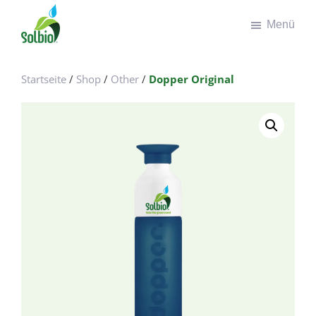
Zum
Zur
Menü
Inhalt
Fußzeile
springen
springen
Solbio
Take
the
Startseite
/
Shop
/
Other
/
Dopper Original
green
road