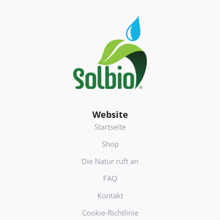
e
Footer
s
(
e
r
f
o
r
d
e
Website
rl
Startseite
i
c
Shop
h
Die Natur ruft an
)
FAQ
Kontakt
Cookie-Richtlinie