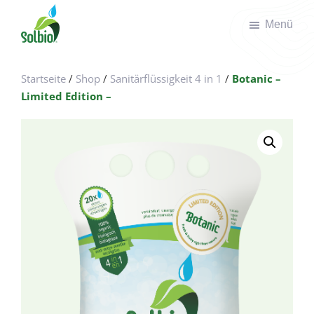
Zum
Zur
Menü
Inhalt
Fußzeile
springen
springen
Solbio
Take
the
Startseite
/
Shop
/
Sanitärflüssigkeit 4 in 1
/
Botanic –
green
Limited Edition –
road