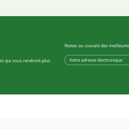
Restez au courant des meilleure
E
-
es qui vous rendront plus
m
a
i
l
a
d
r
e