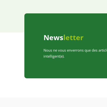
News
letter
Nous ne vous enverrons que des articl
intelligent(e).