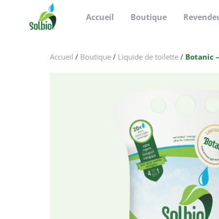
Passer
Passer
Passer
Accueil
Boutique
Revende
à
au
au
la
contenu
pied
Solbio
Take
navigation
principal
de
the
principale
page
Accueil
/
Boutique
/
Liquide de toilette
/
Botanic –
green
road