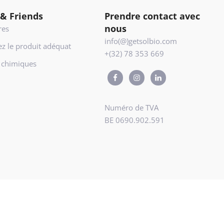
 & Friends
Prendre contact avec
nous
res
info(@)getsolbio.com
ez le produit adéquat
+(32) 78 353 669
s chimiques
Numéro de TVA
BE 0690.902.591
eau Indigo