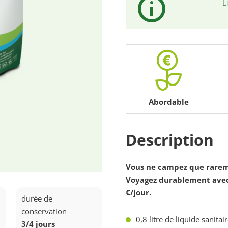
L
Limited
Edition
-
Abordable
Description
Vous ne campez que rarem
Voyagez durablement avec n
€/jour.
durée de
conservation
0,8 litre de liquide sanitai
3/4 jours