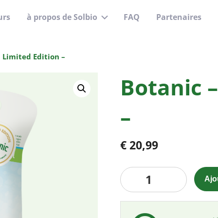
urs
à propos de Solbio
FAQ
Partenaires
Sous-
menu
 Limited Edition –
Botanic –
–
€
20,99
quantité
Ajo
de
Botanic
-