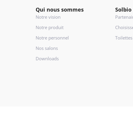
s
Qui nous sommes
Solbio
(
N
Notre vision
Partenai
é
Notre produit
Choisiss
c
e
Notre personnel
Toilette
s
Nos salons
s
a
Downloads
ir
e
)
s générales
Privacy Policy
Politique de cookies
Réalisation: Webdesign bur