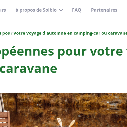
urs
à propos de Solbio
FAQ
Partenaires
Sous-
menu
s pour votre voyage d'automne en camping-car ou caravan
ropéennes pour votr
 caravane