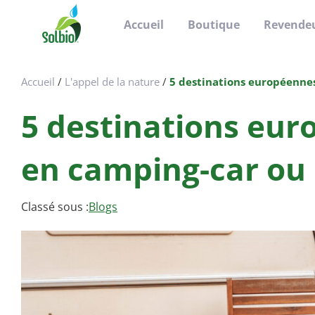
Passer
Passer
Passer
Accueil
Boutique
Revende
à
au
au
la
contenu
pied
Solbio
Take
navigation
principal
de
the
principale
page
Accueil
/
L'appel de la nature
/
5 destinations européenne
green
road
5 destinations eu
en camping-car ou
Classé sous :
Blogs