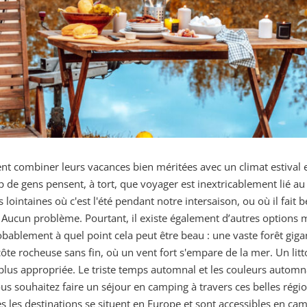
rent combiner leurs vacances bien méritées avec un climat estival e
up de gens pensent, à tort, que voyager est inextricablement lié au
ns lointaines où c'est l'été pendant notre intersaison, ou où il fai
uc ? Aucun problème. Pourtant, il existe également d’autres option
ablement à quel point cela peut être beau : une vaste forêt giga
ôte rocheuse sans fin, où un vent fort s'empare de la mer. Un littor
us appropriée. Le triste temps automnal et les couleurs automnale
s souhaitez faire un séjour en camping à travers ces belles régi
es les destinations se situent en Europe et sont accessibles en c