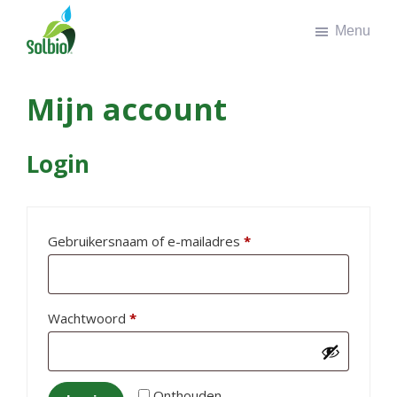
Door
Spring
Menu
naar
naar
de
de
Solbio
Take
hoofd
voettekst
the
Mijn account
inhoud
green
road
Login
Vereist
Gebruikersnaam of e-mailadres
*
Vereist
Wachtwoord
*
Onthouden