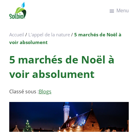
Passer
Passer
Menu
au
au
contenu
pied
Solbio
Take
principal
de
the
page
Accueil
/
L'appel de la nature
/
5 marchés de Noël à
green
voir absolument
road
5 marchés de Noël à
voir absolument
Classé sous :
Blogs